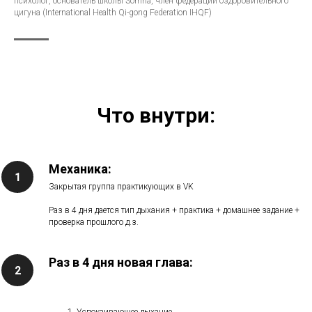
психолог, основатель школы Somna, член федерации оздоровительного
цигуна (International Health Qi-gong Federation IHQF)
Что внутри:
Механика:
Закрытая группа практикующих в VK
Раз в 4 дня дается тип дыхания + практика + домашнее задание +
проверка прошлого д.з.
Раз в 4 дня новая глава:
Успокаивающее дыхание