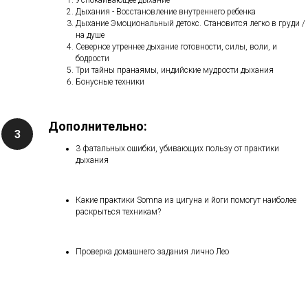
Дыхания - Восстановление внутреннего ребенка
Дыхание Эмоциональный детокс. Становится легко в груди /
на душе
Северное утреннее дыхание готовности, силы, воли, и
бодрости
Три тайны пранаямы, индийские мудрости дыхания
Бонусные техники
Дополнительно:
3 фатальных ошибки, убивающих пользу от практики
дыхания
Какие практики Somna из цигуна и йоги помогут наиболее
раскрыться техникам?
Проверка домашнего задания лично Лео