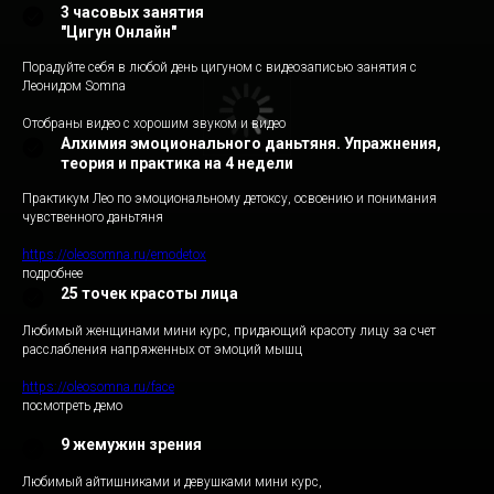
3 часовых занятия
"Цигун Онлайн"
Порадуйте себя в любой день цигуном с видеозаписью занятия с
Леонидом Somna
Отобраны видео с хорошим звуком и видео
Алхимия эмоционального даньтяня. Упражнения,
теория и практика на 4 недели
Практикум Лео по эмоциональному детоксу, освоению и понимания
чувственного даньтяня
https://oleosomna.ru/emodetox
подробнее
25 точек красоты лица
Любимый женщинами мини курс, придающий красоту лицу за счет
расслабления напряженных от эмоций мышц
https://oleosomna.ru/face
посмотреть демо
9 жемужин зрения
Любимый айтишниками и девушками мини курс,