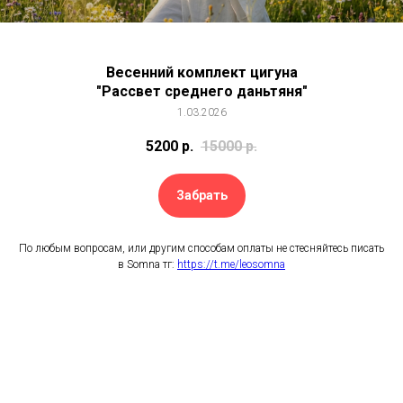
Весенний комплект цигуна
"Рассвет среднего даньтяня"
1.03.2026
5200
р.
15000
р.
Забрать
По любым вопросам, или другим способам оплаты не стесняйтесь писать
в Somna тг:
https://t.me/leosomna